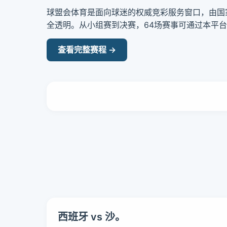
球盟会体育是面向球迷的权威竞彩服务窗口，由国
全透明。从小组赛到决赛，64场赛事可通过本平
查看完整赛程 →
西班牙 vs 沙。