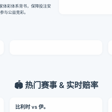
家体彩体系背书，保障投注安
台参与公益竞彩。
🏟️ 热门赛事 & 实时赔率
比利时 vs 伊。