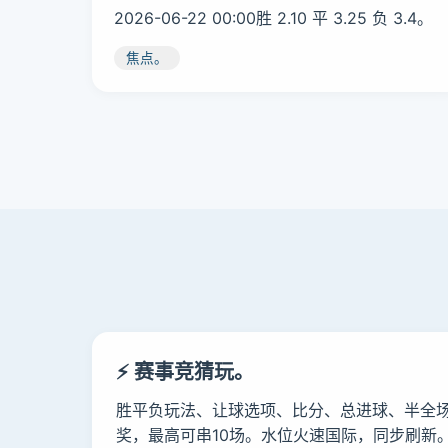
2026-06-22 00:00胜 2.10 平 3.25 负 3.4。
焦点。
⚡ 赛事竞猜玩。
胜平负玩法、让球选项、比分、总进球、半全
奖，最高可串10场。水位火速国际，同步刷新。