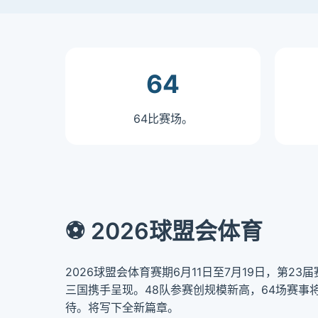
64
64比赛场。
⚽ 2026球盟会体育
2026球盟会体育赛期6月11日至7月19日，第2
三国携手呈现。48队参赛创规模新高，64场赛事
待。将写下全新篇章。